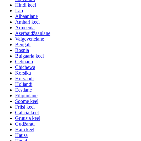
Hindi keel
Lao
Albaanlane
Amhari keel
Armeenia
Aserbaidžaanlane
Valgevenelane
Bengali
Bosnia
Bulgaaria keel
Cebuano
Chichewa
Korsika
Horvaadi
Hollandi
Eestlane
Filipiinlane
Soome keel
Friisi keel
Galicia keel
Gruusia keel
Gudžarati
Haiti keel
Hausa
Havai