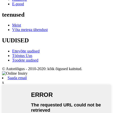
E-pood
teenused
Meist
Võta meiega ühendust
UUDISED
Ettevõtte uudised
Tööstus Uus
Toodete uudised
© Autoriõigus - 2010-2020: kõik õigused kaitstud.
Saada email
x