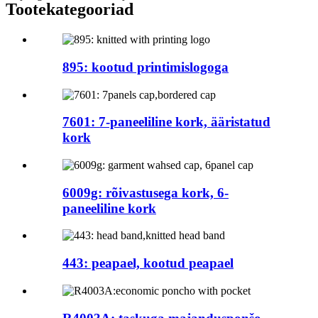
Tootekategooriad
895: kootud printimislogoga
7601: 7-paneeliline kork, ääristatud
kork
6009g: rõivastusega kork, 6-
paneeliline kork
443: peapael, kootud peapael