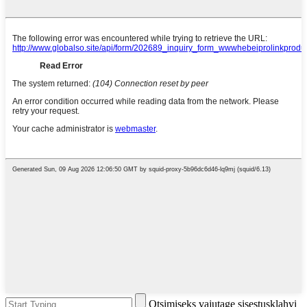
Otsimiseks vajutage sisestusklahvi