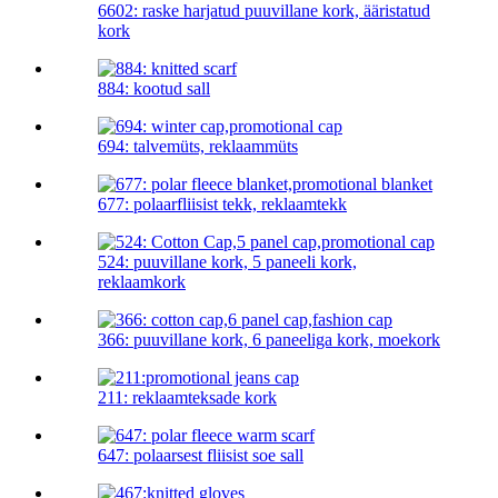
6602: raske harjatud puuvillane kork, ääristatud
kork
884: kootud sall
694: talvemüts, reklaammüts
677: polaarfliisist tekk, reklaamtekk
524: puuvillane kork, 5 paneeli kork,
reklaamkork
366: puuvillane kork, 6 paneeliga kork, moekork
211: reklaamteksade kork
647: polaarsest fliisist soe sall