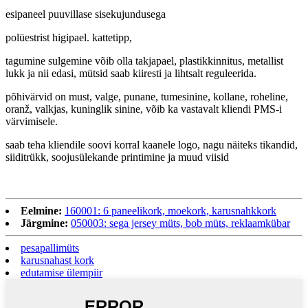
esipaneel puuvillase sisekujundusega
polüestrist higipael. kattetipp,
tagumine sulgemine võib olla takjapael, plastikkinnitus, metallist
lukk ja nii edasi, mütsid saab kiiresti ja lihtsalt reguleerida.
põhivärvid on must, valge, punane, tumesinine, kollane, roheline,
oranž, valkjas, kuninglik sinine, võib ka vastavalt kliendi PMS-i
värvimisele.
saab teha kliendile soovi korral kaanele logo, nagu näiteks tikandid,
siiditrükk, soojusülekande printimine ja muud viisid
Eelmine:
160001: 6 paneelikork, moekork, karusnahkkork
Järgmine:
050003: sega jersey müts, bob müts, reklaamkübar
pesapallimüts
karusnahast kork
edutamise ülempiir