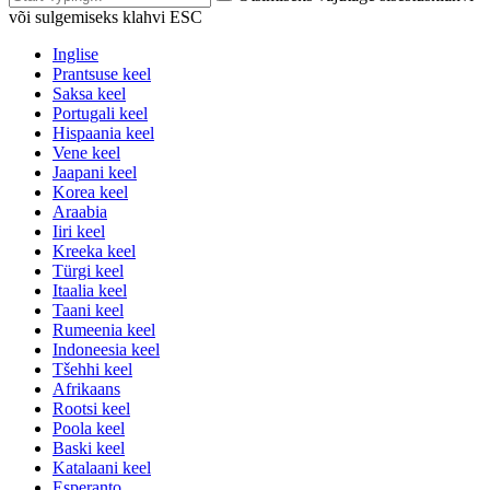
või sulgemiseks klahvi ESC
Inglise
Prantsuse keel
Saksa keel
Portugali keel
Hispaania keel
Vene keel
Jaapani keel
Korea keel
Araabia
Iiri keel
Kreeka keel
Türgi keel
Itaalia keel
Taani keel
Rumeenia keel
Indoneesia keel
Tšehhi keel
Afrikaans
Rootsi keel
Poola keel
Baski keel
Katalaani keel
Esperanto