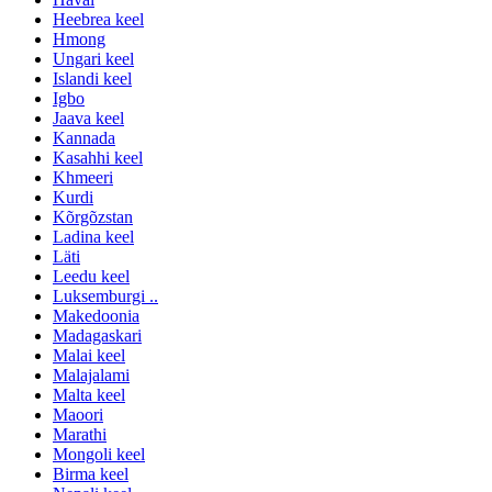
Heebrea keel
Hmong
Ungari keel
Islandi keel
Igbo
Jaava keel
Kannada
Kasahhi keel
Khmeeri
Kurdi
Kõrgõzstan
Ladina keel
Läti
Leedu keel
Luksemburgi ..
Makedoonia
Madagaskari
Malai keel
Malajalami
Malta keel
Maoori
Marathi
Mongoli keel
Birma keel