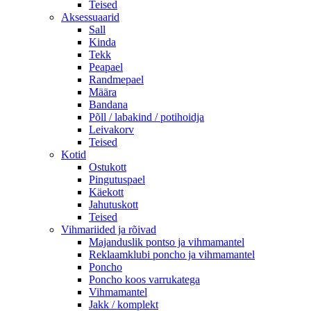
Teised
Aksessuaarid
Sall
Kinda
Tekk
Peapael
Randmepael
Määra
Bandana
Põll / labakind / potihoidja
Leivakorv
Teised
Kotid
Ostukott
Pingutuspael
Käekott
Jahutuskott
Teised
Vihmariided ja rõivad
Majanduslik pontso ja vihmamantel
Reklaamklubi poncho ja vihmamantel
Poncho
Poncho koos varrukatega
Vihmamantel
Jakk / komplekt