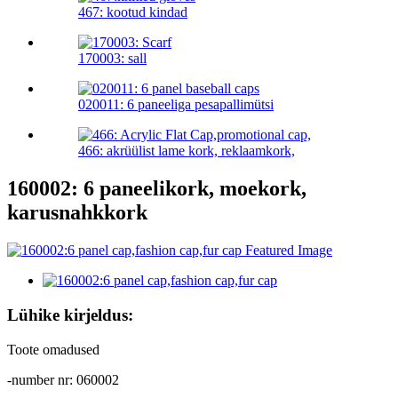
467: kootud kindad
170003: sall
020011: 6 paneeliga pesapallimütsi
466: akrüülist lame kork, reklaamkork,
160002: 6 paneelikork, moekork,
karusnahkkork
Lühike kirjeldus:
Toote omadused
-number nr: 060002