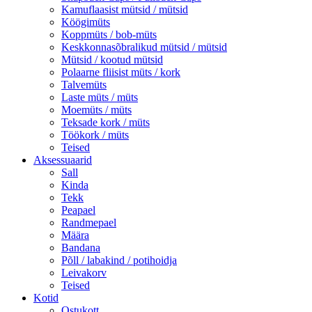
Kamuflaasist mütsid / mütsid
Köögimüts
Koppmüts / bob-müts
Keskkonnasõbralikud mütsid / mütsid
Mütsid / kootud mütsid
Polaarne fliisist müts / kork
Talvemüts
Laste müts / müts
Moemüts / müts
Teksade kork / müts
Töökork / müts
Teised
Aksessuaarid
Sall
Kinda
Tekk
Peapael
Randmepael
Määra
Bandana
Põll / labakind / potihoidja
Leivakorv
Teised
Kotid
Ostukott