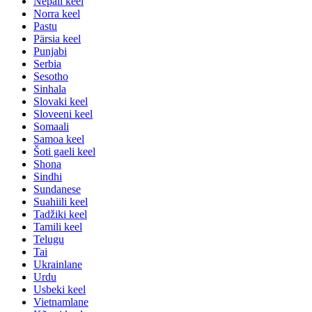
Nepali keel
Norra keel
Pastu
Pärsia keel
Punjabi
Serbia
Sesotho
Sinhala
Slovaki keel
Sloveeni keel
Somaali
Samoa keel
Šoti gaeli keel
Shona
Sindhi
Sundanese
Suahiili keel
Tadžiki keel
Tamili keel
Telugu
Tai
Ukrainlane
Urdu
Usbeki keel
Vietnamlane