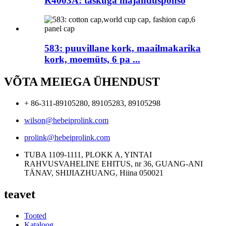
R4003A: taskuga majandusponšo
583: puuvillane kork, maailmakarika
kork, moemüts, 6 pa ...
VÕTA MEIEGA ÜHENDUST
+ 86-311-89105280, 89105283, 89105298
wilson@hebeiprolink.com
prolink@hebeiprolink.com
TUBA 1109-1111, PLOKK A, YINTAI
RAHVUSVAHELINE EHITUS, nr 36, GUANG-ANI
TÄNAV, SHIJIAZHUANG, Hiina 050021
teavet
Tooted
Kataloog