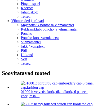
Pingutuspael
Käekott
Jahutuskott
Teised
Vihmariided ja rõivad
Majanduslik pontso ja vihmamantel
Reklaamklubi poncho ja vihmamantel
Poncho
Poncho koos varrukatega
Vihmamantel
Jakk / komplekt
Põll
Ülikond
Vest
Teised
Soovitatavad tooted
010001: velvetist kork, tikandkork, 6 paneeli
kork, fash ...