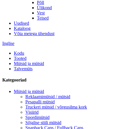
Põll
Ülikond
Vest
Teised
Uudised
Kataloog
Võta meiega ühendust
Inglise
Kodu
Tooted
Mütsid ja mütsid
Talvemüts
Kategooriad
Mütsid ja mütsid
Reklaamimütsid / mütsid
Pesapalli mütsid
Truckeri mütsid / võrgusilma kork
Visiirid
Spordimütsid
Sõjalise stiili mütsid
Snapback Caps / Fullback Caps