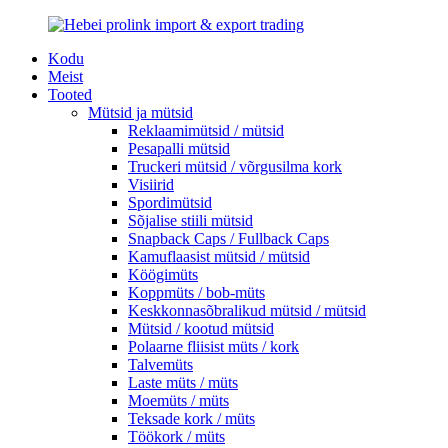
Kodu
Meist
Tooted
Mütsid ja mütsid
Reklaamimütsid / mütsid
Pesapalli mütsid
Truckeri mütsid / võrgusilma kork
Visiirid
Spordimütsid
Sõjalise stiili mütsid
Snapback Caps / Fullback Caps
Kamuflaasist mütsid / mütsid
Köögimüts
Koppmüts / bob-müts
Keskkonnasõbralikud mütsid / mütsid
Mütsid / kootud mütsid
Polaarne fliisist müts / kork
Talvemüts
Laste müts / müts
Moemüts / müts
Teksade kork / müts
Töökork / müts