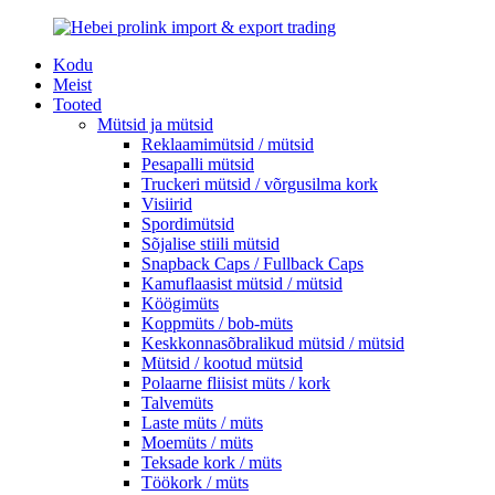
Kodu
Meist
Tooted
Mütsid ja mütsid
Reklaamimütsid / mütsid
Pesapalli mütsid
Truckeri mütsid / võrgusilma kork
Visiirid
Spordimütsid
Sõjalise stiili mütsid
Snapback Caps / Fullback Caps
Kamuflaasist mütsid / mütsid
Köögimüts
Koppmüts / bob-müts
Keskkonnasõbralikud mütsid / mütsid
Mütsid / kootud mütsid
Polaarne fliisist müts / kork
Talvemüts
Laste müts / müts
Moemüts / müts
Teksade kork / müts
Töökork / müts