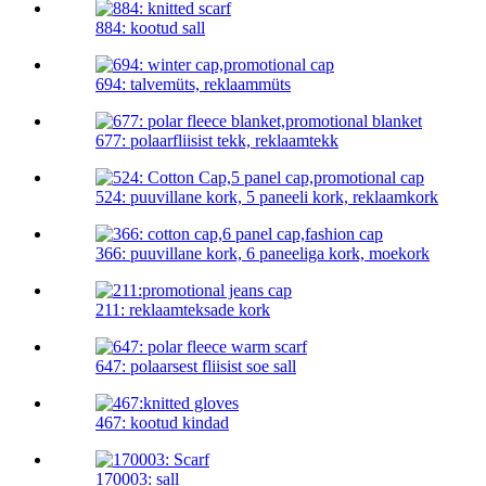
884: kootud sall
694: talvemüts, reklaammüts
677: polaarfliisist tekk, reklaamtekk
524: puuvillane kork, 5 paneeli kork, reklaamkork
366: puuvillane kork, 6 paneeliga kork, moekork
211: reklaamteksade kork
647: polaarsest fliisist soe sall
467: kootud kindad
170003: sall