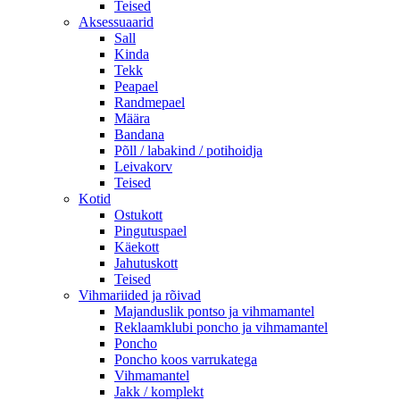
Teised
Aksessuaarid
Sall
Kinda
Tekk
Peapael
Randmepael
Määra
Bandana
Põll / labakind / potihoidja
Leivakorv
Teised
Kotid
Ostukott
Pingutuspael
Käekott
Jahutuskott
Teised
Vihmariided ja rõivad
Majanduslik pontso ja vihmamantel
Reklaamklubi poncho ja vihmamantel
Poncho
Poncho koos varrukatega
Vihmamantel
Jakk / komplekt