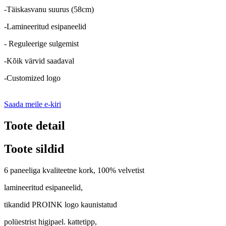
-Täiskasvanu suurus (58cm)
-Lamineeritud esipaneelid
- Reguleerige sulgemist
-Kõik värvid saadaval
-Customized logo
Saada meile e-kiri
Toote detail
Toote sildid
6 paneeliga kvaliteetne kork, 100% velvetist
lamineeritud esipaneelid,
tikandid PROINK logo kaunistatud
polüestrist higipael. kattetipp,