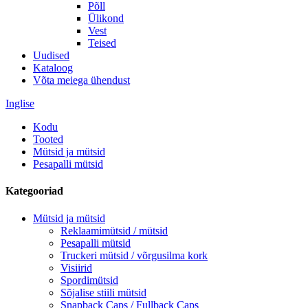
Põll
Ülikond
Vest
Teised
Uudised
Kataloog
Võta meiega ühendust
Inglise
Kodu
Tooted
Mütsid ja mütsid
Pesapalli mütsid
Kategooriad
Mütsid ja mütsid
Reklaamimütsid / mütsid
Pesapalli mütsid
Truckeri mütsid / võrgusilma kork
Visiirid
Spordimütsid
Sõjalise stiili mütsid
Snapback Caps / Fullback Caps