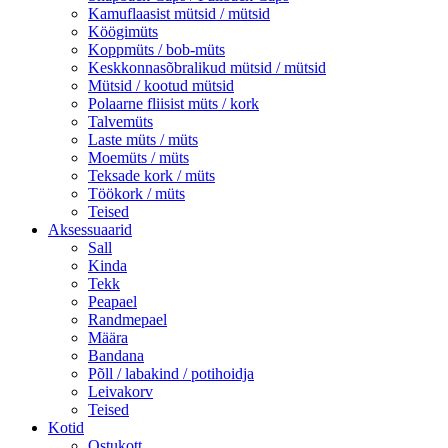
Kamuflaasist mütsid / mütsid
Köögimüts
Koppmüts / bob-müts
Keskkonnasõbralikud mütsid / mütsid
Mütsid / kootud mütsid
Polaarne fliisist müts / kork
Talvemüts
Laste müts / müts
Moemüts / müts
Teksade kork / müts
Töökork / müts
Teised
Aksessuaarid
Sall
Kinda
Tekk
Peapael
Randmepael
Määra
Bandana
Põll / labakind / potihoidja
Leivakorv
Teised
Kotid
Ostukott