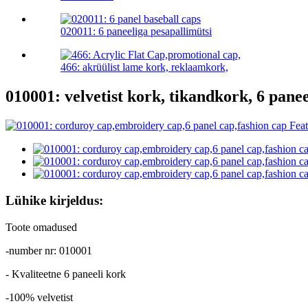
020011: 6 paneeliga pesapallimütsi
466: akrüülist lame kork, reklaamkork,
010001: velvetist kork, tikandkork, 6 pan
Lühike kirjeldus:
Toote omadused
-number nr: 010001
- Kvaliteetne 6 paneeli kork
-100% velvetist