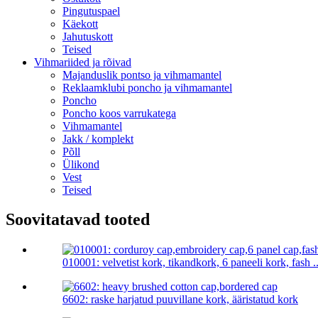
Pingutuspael
Käekott
Jahutuskott
Teised
Vihmariided ja rõivad
Majanduslik pontso ja vihmamantel
Reklaamklubi poncho ja vihmamantel
Poncho
Poncho koos varrukatega
Vihmamantel
Jakk / komplekt
Põll
Ülikond
Vest
Teised
Soovitatavad tooted
010001: velvetist kork, tikandkork, 6 paneeli kork, fash ..
6602: raske harjatud puuvillane kork, ääristatud kork