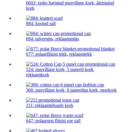
6602: raske harjatud puuvillane kork, ääristatud
kork
884: kootud sall
694: talvemüts, reklaammüts
677: polaarfliisist tekk, reklaamtekk
524: puuvillane kork, 5 paneeli kork,
reklaamkork
366: puuvillane kork, 6 paneeliga kork, moekork
211: reklaamteksade kork
647: polaarsest fliisist soe sall