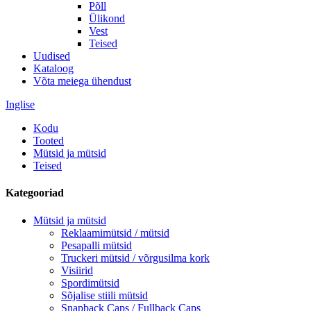
Põll
Ülikond
Vest
Teised
Uudised
Kataloog
Võta meiega ühendust
Inglise
Kodu
Tooted
Mütsid ja mütsid
Teised
Kategooriad
Mütsid ja mütsid
Reklaamimütsid / mütsid
Pesapalli mütsid
Truckeri mütsid / võrgusilma kork
Visiirid
Spordimütsid
Sõjalise stiili mütsid
Snapback Caps / Fullback Caps