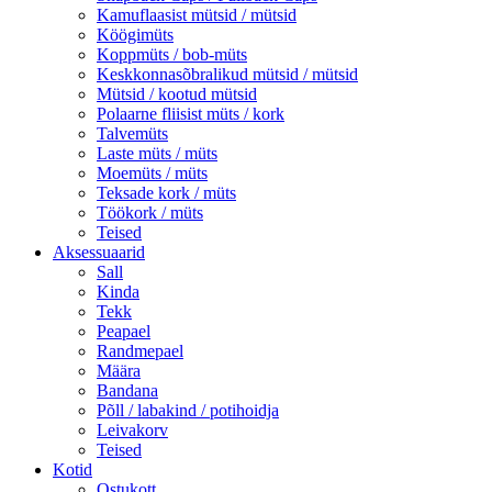
Kamuflaasist mütsid / mütsid
Köögimüts
Koppmüts / bob-müts
Keskkonnasõbralikud mütsid / mütsid
Mütsid / kootud mütsid
Polaarne fliisist müts / kork
Talvemüts
Laste müts / müts
Moemüts / müts
Teksade kork / müts
Töökork / müts
Teised
Aksessuaarid
Sall
Kinda
Tekk
Peapael
Randmepael
Määra
Bandana
Põll / labakind / potihoidja
Leivakorv
Teised
Kotid
Ostukott