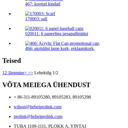
467: kootud kindad
170003: sall
020011: 6 paneeliga pesapallimütsi
466: akrüülist lame kork, reklaamkork,
Teised
1
2
Järgmine>
>>
Lehekülg 1/2
VÕTA MEIEGA ÜHENDUST
+ 86-311-89105280, 89105283, 89105298
wilson@hebeiprolink.com
prolink@hebeiprolink.com
TUBA 1109-1111, PLOKK A, YINTAI