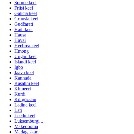
Soome keel
Friisi keel
Galicia keel
Gruusia keel
Gudžarati
Haiti keel
Hausa
Havai
Heebrea keel
Hmong
Ungari keel
Islandi keel
Igbo
Jaava keel
Kannada
Kasahhi keel
Khmeeri
Kurdi
Kõrgõzstan
Ladina keel
Läti
Leedu keel
Luksemburgi ..
Makedoonia
Madagaskari