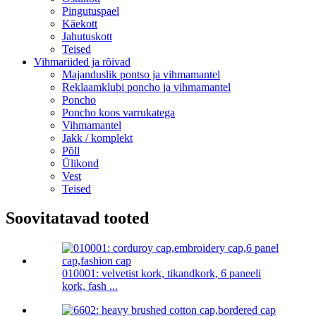
Pingutuspael
Käekott
Jahutuskott
Teised
Vihmariided ja rõivad
Majanduslik pontso ja vihmamantel
Reklaamklubi poncho ja vihmamantel
Poncho
Poncho koos varrukatega
Vihmamantel
Jakk / komplekt
Põll
Ülikond
Vest
Teised
Soovitatavad tooted
010001: velvetist kork, tikandkork, 6 paneeli
kork, fash ...