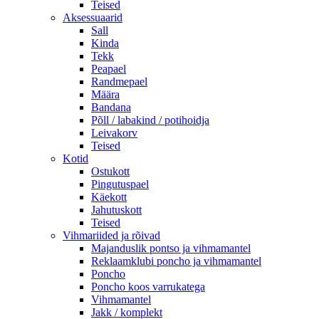
Teised
Aksessuaarid
Sall
Kinda
Tekk
Peapael
Randmepael
Määra
Bandana
Põll / labakind / potihoidja
Leivakorv
Teised
Kotid
Ostukott
Pingutuspael
Käekott
Jahutuskott
Teised
Vihmariided ja rõivad
Majanduslik pontso ja vihmamantel
Reklaamklubi poncho ja vihmamantel
Poncho
Poncho koos varrukatega
Vihmamantel
Jakk / komplekt