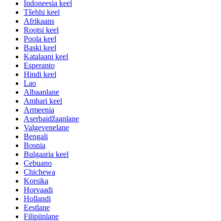
Indoneesia keel
Tšehhi keel
Afrikaans
Rootsi keel
Poola keel
Baski keel
Katalaani keel
Esperanto
Hindi keel
Lao
Albaanlane
Amhari keel
Armeenia
Aserbaidžaanlane
Valgevenelane
Bengali
Bosnia
Bulgaaria keel
Cebuano
Chichewa
Korsika
Horvaadi
Hollandi
Eestlane
Filipiinlane