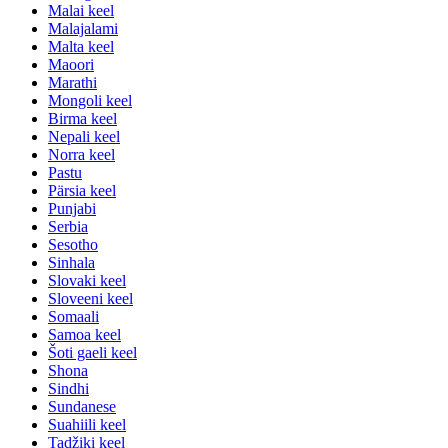
Malai keel
Malajalami
Malta keel
Maoori
Marathi
Mongoli keel
Birma keel
Nepali keel
Norra keel
Pastu
Pärsia keel
Punjabi
Serbia
Sesotho
Sinhala
Slovaki keel
Sloveeni keel
Somaali
Samoa keel
Šoti gaeli keel
Shona
Sindhi
Sundanese
Suahiili keel
Tadžiki keel