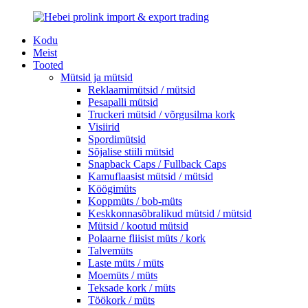
Kodu
Meist
Tooted
Mütsid ja mütsid
Reklaamimütsid / mütsid
Pesapalli mütsid
Truckeri mütsid / võrgusilma kork
Visiirid
Spordimütsid
Sõjalise stiili mütsid
Snapback Caps / Fullback Caps
Kamuflaasist mütsid / mütsid
Köögimüts
Koppmüts / bob-müts
Keskkonnasõbralikud mütsid / mütsid
Mütsid / kootud mütsid
Polaarne fliisist müts / kork
Talvemüts
Laste müts / müts
Moemüts / müts
Teksade kork / müts
Töökork / müts