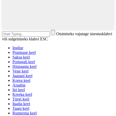
Otsimiseks vajutage sisestusklahvi
või sulgemiseks klahvi ESC
Inglise
Prantsuse keel
Saksa keel
Portugali keel
Hispaania keel
Vene keel
Jaapani keel
Korea keel
Araabia
Iiri keel
Kreeka keel
Türgi keel
Itaalia keel
Taani keel
Rumeenia keel