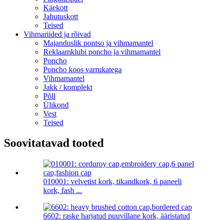
Käekott
Jahutuskott
Teised
Vihmariided ja rõivad
Majanduslik pontso ja vihmamantel
Reklaamklubi poncho ja vihmamantel
Poncho
Poncho koos varrukatega
Vihmamantel
Jakk / komplekt
Põll
Ülikond
Vest
Teised
Soovitatavad tooted
010001: velvetist kork, tikandkork, 6 paneeli
kork, fash ...
6602: raske harjatud puuvillane kork, ääristatud