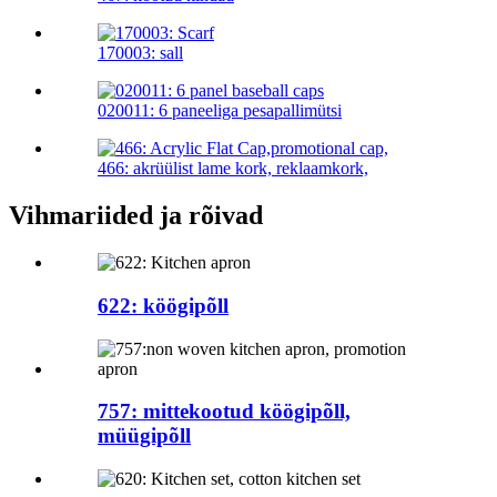
170003: sall
020011: 6 paneeliga pesapallimütsi
466: akrüülist lame kork, reklaamkork,
Vihmariided ja rõivad
622: köögipõll
757: mittekootud köögipõll,
müügipõll