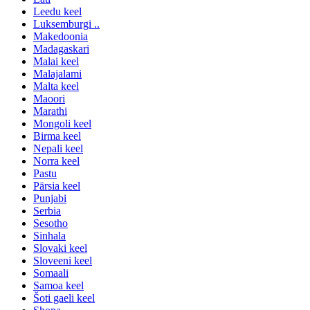
Leedu keel
Luksemburgi ..
Makedoonia
Madagaskari
Malai keel
Malajalami
Malta keel
Maoori
Marathi
Mongoli keel
Birma keel
Nepali keel
Norra keel
Pastu
Pärsia keel
Punjabi
Serbia
Sesotho
Sinhala
Slovaki keel
Sloveeni keel
Somaali
Samoa keel
Šoti gaeli keel