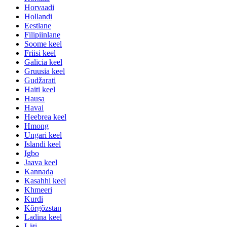
Horvaadi
Hollandi
Eestlane
Filipiinlane
Soome keel
Friisi keel
Galicia keel
Gruusia keel
Gudžarati
Haiti keel
Hausa
Havai
Heebrea keel
Hmong
Ungari keel
Islandi keel
Igbo
Jaava keel
Kannada
Kasahhi keel
Khmeeri
Kurdi
Kõrgõzstan
Ladina keel
Läti