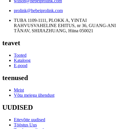
wilson@hebeiprolink.com
prolink@hebeiprolink.com
TUBA 1109-1111, PLOKK A, YINTAI
RAHVUSVAHELINE EHITUS, nr 36, GUANG-ANI
TÄNAV, SHIJIAZHUANG, Hiina 050021
teavet
Tooted
Kataloog
E-pood
teenused
Meist
Võta meiega ühendust
UUDISED
Ettevõtte uudised
Tööstus Uus