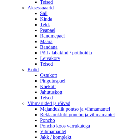
Teised
Aksessuaarid
Sall
Kinda
Tekk
Peapael
Randmepael
Määra
Bandana
Põll / labakind / potihoidja
Leivakorv
Teised
Kotid
Ostukott
Pingutuspael
Käekott
Jahutuskott
Teised
Vihmariided ja rõivad
Majanduslik pontso ja vihmamantel
Reklaamklubi poncho ja vihmamantel
Poncho
Poncho koos varrukatega
Vihmamantel
Jakk / komplekt