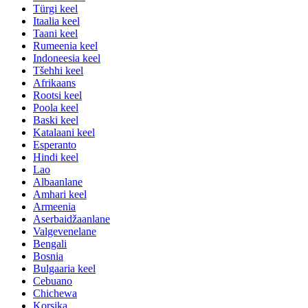
Türgi keel
Itaalia keel
Taani keel
Rumeenia keel
Indoneesia keel
Tšehhi keel
Afrikaans
Rootsi keel
Poola keel
Baski keel
Katalaani keel
Esperanto
Hindi keel
Lao
Albaanlane
Amhari keel
Armeenia
Aserbaidžaanlane
Valgevenelane
Bengali
Bosnia
Bulgaaria keel
Cebuano
Chichewa
Korsika