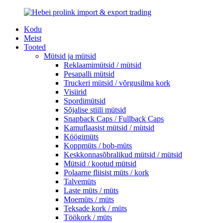
Kodu
Meist
Tooted
Mütsid ja mütsid
Reklaamimütsid / mütsid
Pesapalli mütsid
Truckeri mütsid / võrgusilma kork
Visiirid
Spordimütsid
Sõjalise stiili mütsid
Snapback Caps / Fullback Caps
Kamuflaasist mütsid / mütsid
Köögimüts
Koppmüts / bob-müts
Keskkonnasõbralikud mütsid / mütsid
Mütsid / kootud mütsid
Polaarne fliisist müts / kork
Talvemüts
Laste müts / müts
Moemüts / müts
Teksade kork / müts
Töökork / müts