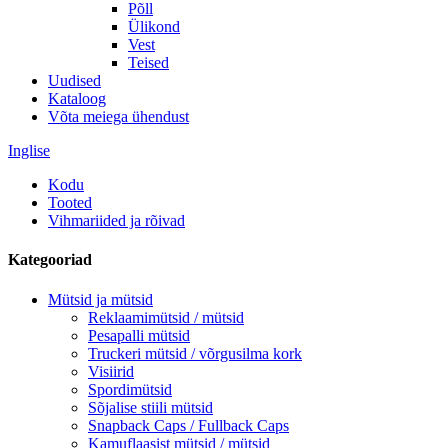
Põll
Ülikond
Vest
Teised
Uudised
Kataloog
Võta meiega ühendust
Inglise
Kodu
Tooted
Vihmariided ja rõivad
Kategooriad
Mütsid ja mütsid
Reklaamimütsid / mütsid
Pesapalli mütsid
Truckeri mütsid / võrgusilma kork
Visiirid
Spordimütsid
Sõjalise stiili mütsid
Snapback Caps / Fullback Caps
Kamuflaasist mütsid / mütsid