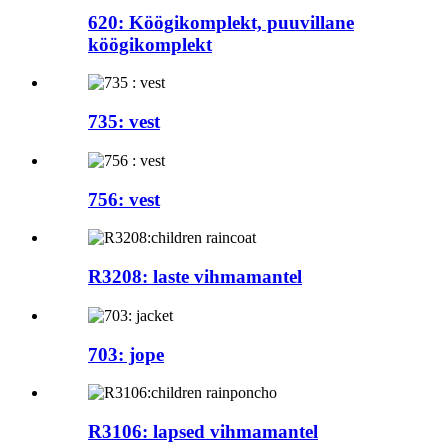
620: Köögikomplekt, puuvillane
köögikomplekt
735: vest
756: vest
R3208: laste vihmamantel
703: jope
R3106: lapsed vihmamantel