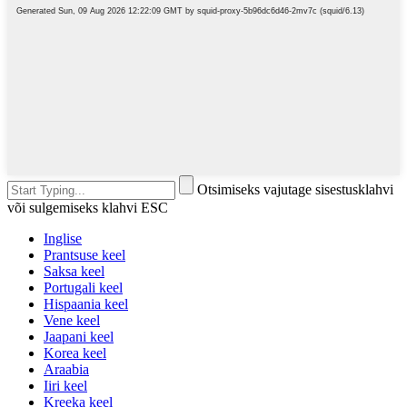
Otsimiseks vajutage sisestusklahvi
või sulgemiseks klahvi ESC
Inglise
Prantsuse keel
Saksa keel
Portugali keel
Hispaania keel
Vene keel
Jaapani keel
Korea keel
Araabia
Iiri keel
Kreeka keel