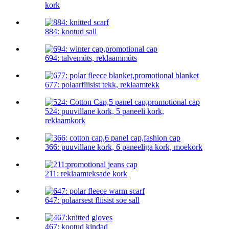
kork
884: kootud sall
694: talvemüts, reklaammüts
677: polaarfliisist tekk, reklaamtekk
524: puuvillane kork, 5 paneeli kork,
reklaamkork
366: puuvillane kork, 6 paneeliga kork, moekork
211: reklaamteksade kork
647: polaarsest fliisist soe sall
467: kootud kindad