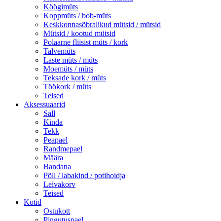
Köögimüts
Koppmüts / bob-müts
Keskkonnasõbralikud mütsid / mütsid
Mütsid / kootud mütsid
Polaarne fliisist müts / kork
Talvemüts
Laste müts / müts
Moemüts / müts
Teksade kork / müts
Töökork / müts
Teised
Aksessuaarid
Sall
Kinda
Tekk
Peapael
Randmepael
Määra
Bandana
Põll / labakind / potihoidja
Leivakorv
Teised
Kotid
Ostukott
Pingutuspael