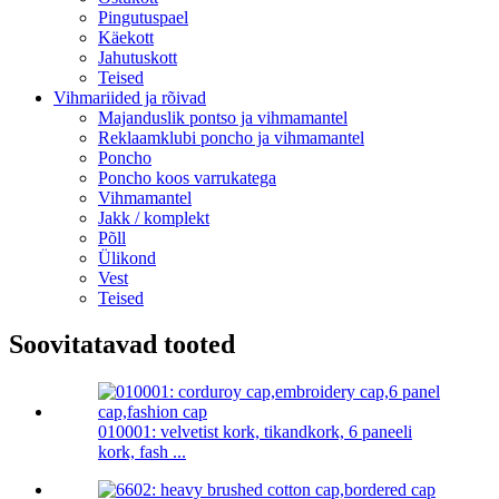
Pingutuspael
Käekott
Jahutuskott
Teised
Vihmariided ja rõivad
Majanduslik pontso ja vihmamantel
Reklaamklubi poncho ja vihmamantel
Poncho
Poncho koos varrukatega
Vihmamantel
Jakk / komplekt
Põll
Ülikond
Vest
Teised
Soovitatavad tooted
010001: velvetist kork, tikandkork, 6 paneeli
kork, fash ...