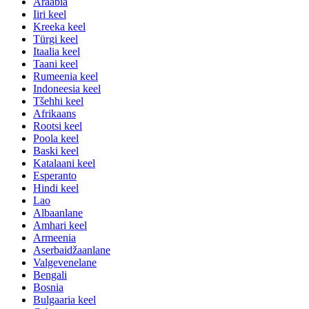
Araabia
Iiri keel
Kreeka keel
Türgi keel
Itaalia keel
Taani keel
Rumeenia keel
Indoneesia keel
Tšehhi keel
Afrikaans
Rootsi keel
Poola keel
Baski keel
Katalaani keel
Esperanto
Hindi keel
Lao
Albaanlane
Amhari keel
Armeenia
Aserbaidžaanlane
Valgevenelane
Bengali
Bosnia
Bulgaaria keel