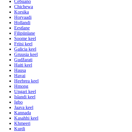
Cebuano
Chichewa
Korsika
Horvaadi
Hollandi
Eestlane
Filipiinlane
Soome keel
Friisi keel
Galicia keel
Gruusia keel
Gudžarati
Haiti keel
Hausa
Havai
Heebrea keel
Hmong
Ungari keel
Islandi keel
Igbo
Jaava keel
Kannada
Kasahhi keel
Khmeeri
Kurdi