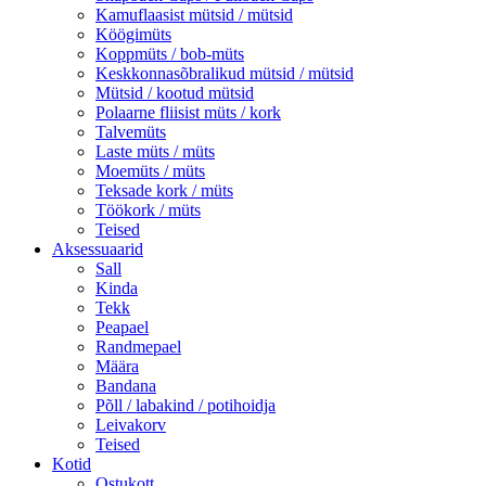
Kamuflaasist mütsid / mütsid
Köögimüts
Koppmüts / bob-müts
Keskkonnasõbralikud mütsid / mütsid
Mütsid / kootud mütsid
Polaarne fliisist müts / kork
Talvemüts
Laste müts / müts
Moemüts / müts
Teksade kork / müts
Töökork / müts
Teised
Aksessuaarid
Sall
Kinda
Tekk
Peapael
Randmepael
Määra
Bandana
Põll / labakind / potihoidja
Leivakorv
Teised
Kotid
Ostukott