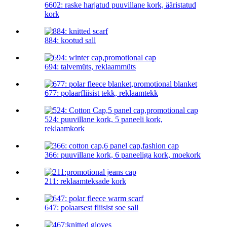
6602: raske harjatud puuvillane kork, ääristatud
kork
884: kootud sall
694: talvemüts, reklaammüts
677: polaarfliisist tekk, reklaamtekk
524: puuvillane kork, 5 paneeli kork,
reklaamkork
366: puuvillane kork, 6 paneeliga kork, moekork
211: reklaamteksade kork
647: polaarsest fliisist soe sall