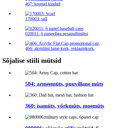
467: kootud kindad
170003: sall
020011: 6 paneeliga pesapallimütsi
466: akrüülist lame kork, reklaamkork,
Sõjalise stiili mütsid
504: armeemüts, puuvillane müts
360: isamüts, võrkmüts, moemüts