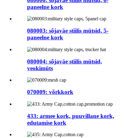
080006: sõjaväe stiilis mütsid, 6-
paneelne kork
080003: sõjaväe stiilis mütsid, 5-
paneelne kork
080004: sõjaväe stiilis mütsid,
veokimüts
070009: võrkkork
433: armee kork, puuvillane kork,
edutamise kork