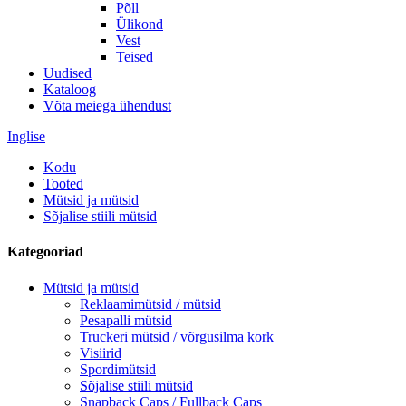
Põll
Ülikond
Vest
Teised
Uudised
Kataloog
Võta meiega ühendust
Inglise
Kodu
Tooted
Mütsid ja mütsid
Sõjalise stiili mütsid
Kategooriad
Mütsid ja mütsid
Reklaamimütsid / mütsid
Pesapalli mütsid
Truckeri mütsid / võrgusilma kork
Visiirid
Spordimütsid
Sõjalise stiili mütsid
Snapback Caps / Fullback Caps