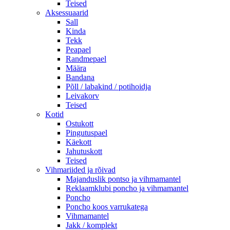
Teised
Aksessuaarid
Sall
Kinda
Tekk
Peapael
Randmepael
Määra
Bandana
Põll / labakind / potihoidja
Leivakorv
Teised
Kotid
Ostukott
Pingutuspael
Käekott
Jahutuskott
Teised
Vihmariided ja rõivad
Majanduslik pontso ja vihmamantel
Reklaamklubi poncho ja vihmamantel
Poncho
Poncho koos varrukatega
Vihmamantel
Jakk / komplekt