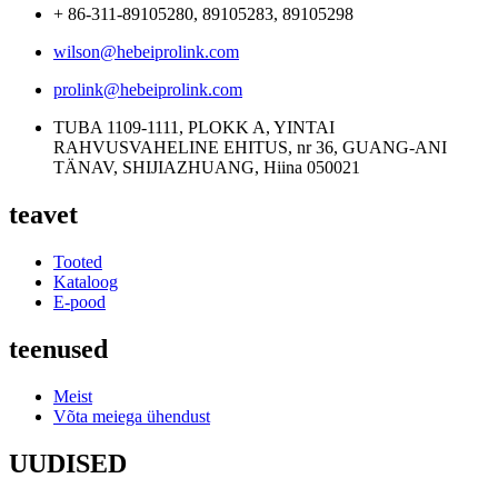
+ 86-311-89105280, 89105283, 89105298
wilson@hebeiprolink.com
prolink@hebeiprolink.com
TUBA 1109-1111, PLOKK A, YINTAI
RAHVUSVAHELINE EHITUS, nr 36, GUANG-ANI
TÄNAV, SHIJIAZHUANG, Hiina 050021
teavet
Tooted
Kataloog
E-pood
teenused
Meist
Võta meiega ühendust
UUDISED