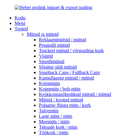
Kodu
Meist
Tooted
Mütsid ja mütsid
Reklaamimütsid / mütsid
Pesapalli mütsid
Truckeri mütsid / võrgusilma kork
Visiirid
Spordimütsid
Sõjalise stiili mütsid
Snapback Caps / Fullback Caps
Kamuflaasist mütsid / mütsid
Köögimüts
Koppmüts / bob-müts
Keskkonnasõbralikud mütsid / mütsid
Mütsid / kootud mütsid
Polaarne fliisist müts / kork
Talvemüts
Laste müts / müts
Moemüts / müts
Teksade kork / müts
Töökork / müts