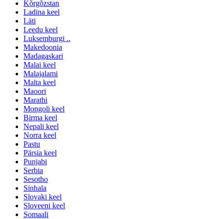
Kõrgõzstan
Ladina keel
Läti
Leedu keel
Luksemburgi ..
Makedoonia
Madagaskari
Malai keel
Malajalami
Malta keel
Maoori
Marathi
Mongoli keel
Birma keel
Nepali keel
Norra keel
Pastu
Pärsia keel
Punjabi
Serbia
Sesotho
Sinhala
Slovaki keel
Sloveeni keel
Somaali